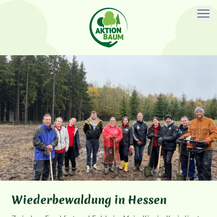
WÄCHTERSBACH
Wiederbewaldung in Hessen
Wiederbewaldung bei Frankfurt