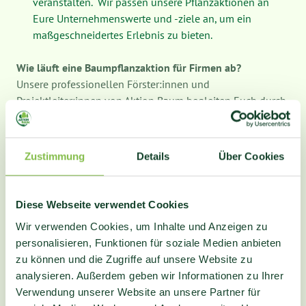
veranstalten. Wir passen unsere Pflanzaktionen an
Eure Unternehmenswerte und -ziele an, um ein
maßgeschneidertes Erlebnis zu bieten.
Wie läuft eine Baumpflanzaktion für Firmen ab?
Unsere professionellen Förster:innen und
Projektleiter:innen von Aktion Baum begleiten Euch durch
den gesamten Prozess: von der Vorbereitung bis zur
Durchführung des Pflanzevents. Wir wählen gemeinsam
mit Euch einen passenden Standort aus, organisieren die
Zustimmung
Details
Über Cookies
benötigten Ressourcen und bieten fachkundige Anleitung,
um sicherzustellen, dass Eure Baumpflanzaktion
reibungslos verläuft und auch die richtigen Bäume
Diese Webseite verwendet Cookies
geplfanzt werden.
Wir verwenden Cookies, um Inhalte und Anzeigen zu
Macht den ersten Schritt, um mit Eurer Firma aktiv die
personalisieren, Funktionen für soziale Medien anbieten
Umwelt zu schützen und gleichzeitig Euer Team enger
zu können und die Zugriffe auf unsere Website zu
zusammenzubringen. Kontaktiert uns für Euer
analysieren. Außerdem geben wir Informationen zu Ihrer
individuelles Pflanzevent für Eure Firma und weitere
Verwendung unserer Website an unsere Partner für
Informationen über unsere maßgeschneiderten