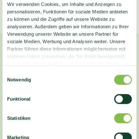
Wir verwenden Cookies, um Inhalte und Anzeigen zu
personalisieren, Funktionen für soziale Medien anbieten
jetzt Bäume für den Hämeler Wald
zu können und die Zugriffe auf unsere Website zu
spenden
analysieren. Außerdem geben wir Informationen zu Ihrer
Verwendung unserer Website an unsere Partner für
soziale Medien, Werbung und Analysen weiter. Unsere
Kontakt
Partner führen diese Informationen möglicherweise mit
weiteren Daten zusammen, die Sie ihnen bereitgestellt
Non-Profit-Organisation
haben oder die sie im Rahmen Ihrer Nutzung der Dienste
Aktion Baum gGmbH
gesammelt haben.
Einwilligungsauswahl
Eulenhof 1
Notwendig
74889 Sinsheim
Spendenkonto:
Funktional
IBAN: DE11 2005 0550 1501 5835 02
BIC: HASPDEHHXXX
Hamburger Sparkasse
Statistiken
Für Spenden können wir Ihnen eine
Zuwendungsbescheinigung ausstellen. Ihre Spende ist in
Marketing