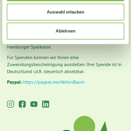
Aktion Baum gGmbH
Eulenhof 1
Auswahl erlauben
74889 Sinsheim
Spendenkonto:
Ablehnen
IBAN: DE11 2005 0550 1501 5835 02
BIC: HASPDEHHXXX
Hamburger Sparkasse
Für Spenden können wir Ihnen eine
Zuwendungsbescheinigung ausstellen. Ihre Spende ist in
Deutschland i.d.R. steuerlich absetzbar.
Paypal:
https://paypal.me/AktionBaum