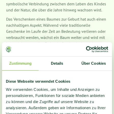
symbolische Verbindung zwischen dem Leben des Kindes
und der Natur, die über die Jahre hinweg wachsen wird.
Das Verschenken eines Baumes zur Geburt hat auch einen
nachhaltigen Aspekt. Während viele traditionelle
Geschenke im Laufe der Zeit an Bedeutung verlieren oder
verbraucht werden, wächst ein Baum weiter und wird mit
jedem Jahr wertvoller. Es ist ein Geschenk, das nicht nur
für das Kind, sondern auch für zukünftige Generationen
von Bedeutung sein wird.
Zustimmung
Details
Über Cookies
Zusammenfassend ist das Verschenken eines Baumes zur
Geburt eine einzigartige und nachhaltige Geste der Liebe
und Fürsorge. Es verbindet das neugeborene Baby mit der
Diese Webseite verwendet Cookies
Natur und schafft eine bleibende Verbindung zwischen
dem Leben des Kindes und der lebendigen Welt um uns
Wir verwenden Cookies, um Inhalte und Anzeigen zu
herum. Es ist ein Geschenk, das nicht nur in den ersten
personalisieren, Funktionen für soziale Medien anbieten
Tagen nach der Geburt Freude bereitet, sondern ein Leben
zu können und die Zugriffe auf unsere Website zu
lang eine wertvolle Erinnerung an den Beginn einer
analysieren. Außerdem geben wir Informationen zu Ihrer
wunderbaren Reise sein wird.
Verwendung unserer Website an unsere Partner für